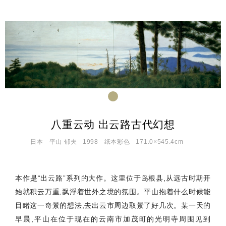
八重云动 出云路古代幻想
日本
平山 郁夫
1998
纸本彩色
171.0×545.4cm
本作是“出云路”系列的大作。这里位于岛根县,从远古时期开
始就积云万重,飘浮着世外之境的氛围。平山抱着什么时候能
目睹这一奇景的想法,去出云市周边取景了好几次。某一天的
早晨,平山在位于现在的云南市加茂町的光明寺周围见到