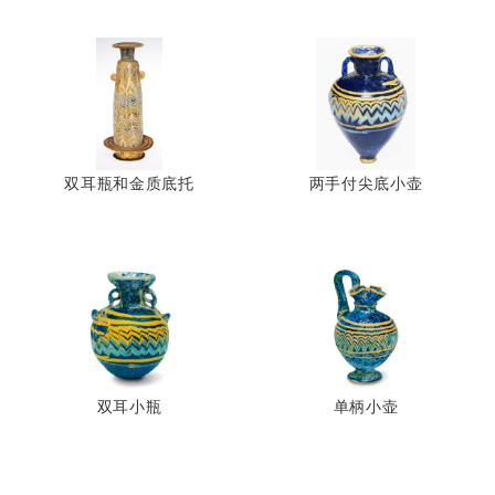
双耳瓶和金质底托
两手付尖底小壶
双耳小瓶
单柄小壶