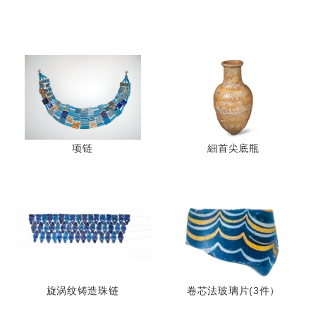
项链
細首尖底瓶
旋涡纹铸造珠链
卷芯法玻璃片(3件）