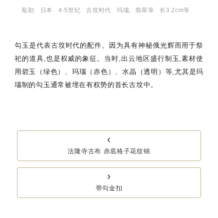
彫刻
日本
4‐5世纪
古坟时代
玛瑙、翡翠等
长3.2cm等
勾玉是代表古坟时代的配件。因为具有神秘俄光辉而用于祭
祀的道具,也是权威的象征。当时,出云地区盛行制玉,素材使
用碧玉（绿色）、玛瑙（赤色）、水晶（透明）等,尤其是玛
瑙制的勾玉通常被埋在有权势的首长古坟中。
‹
法隆寺古布 赤底格子花纹锦
›
带勾金扣