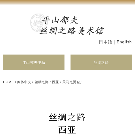
日本語
｜
English
平山郁夫作品
丝绸之路
HOME
/
簡体中文
/
丝绸之路
/
西亚
/
天马之翼金扣
丝绸之路
西亚