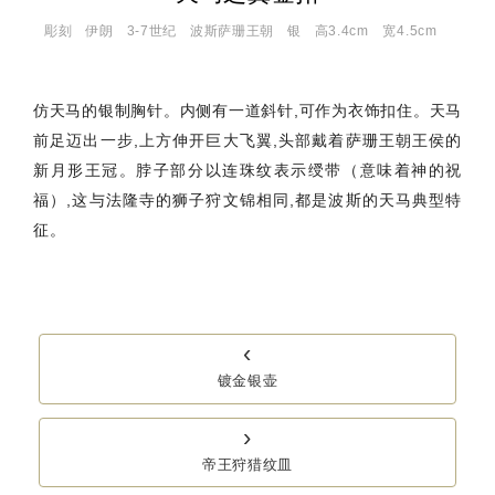
彫刻
伊朗
3‐7世纪
波斯萨珊王朝
银
高3.4cm 宽4.5cm
仿天马的银制胸针。内侧有一道斜针,可作为衣饰扣住。天马
前足迈出一步,上方伸开巨大飞翼,头部戴着萨珊王朝王侯的
新月形王冠。脖子部分以连珠纹表示绶带（意味着神的祝
福）,这与法隆寺的狮子狩文锦相同,都是波斯的天马典型特
征。
‹
镀金银壶
›
帝王狩猎纹皿