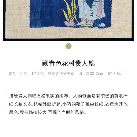
藏青色花树贵人锦
彫刻
伊朗
17世纪
波斯萨法维王朝
绢
高33.7cm 宽18.8cm
描绘贵人摘取石榴果实的绢布。人物侧面是有裂缝的前敞纤
细长袖长衣,毡帽外延折起,小巧的靴子靴尖较细,衣襟为其他
颜色,腰带饰扣较大,再现了当时的风俗。