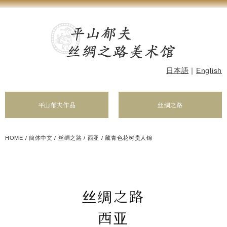
日本語
｜
English
平山郁夫作品
丝绸之路
HOME
/
簡体中文
/
丝绸之路
/
西亚
/
藏青色花树贵人锦
丝绸之路
西亚