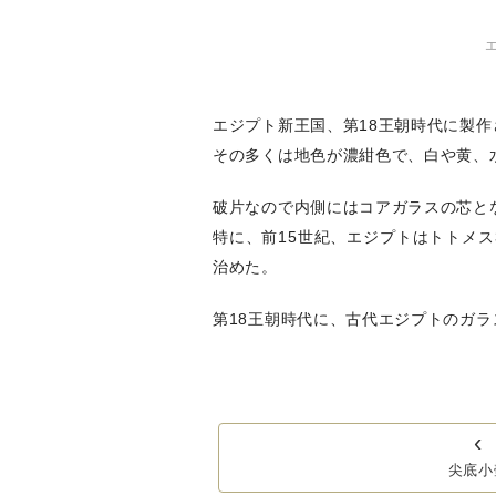
エジプト新王国、第18王朝時代に製
その多くは地色が濃紺色で、白や黄、
破片なので内側にはコアガラスの芯と
特に、前15世紀、エジプトはトトメ
治めた。
第18王朝時代に、古代エジプトのガ
‹
尖底小