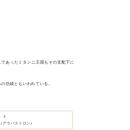
んであったミタンニ王国もその支配下に
ちの功績ともいわれている。
›
（アラバストロン）