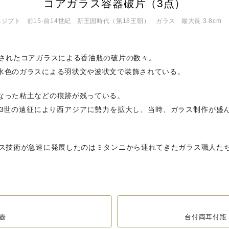
コアガラス容器破片（3点）
エジプト
前15-前14世紀
新王国時代（第18王朝）
ガラス
最大長 3.8cm
作されたコアガラスによる香油瓶の破片の数々。
水色のガラスによる羽状文や波状文で装飾されている。
なった粘土などの痕跡が残っている。
ス3世の遠征により西アジアに勢力を拡大し、当時、ガラス制作が盛
ラス技術が急速に発展したのはミタンニから連れてきたガラス職人た
壺
台付両耳付瓶