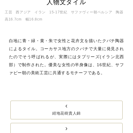
人物文タイル
工芸
西アジア
イラン
15‐17世紀
サファヴィー朝ペルシア
陶器
高16.7cm 幅16.8cm
白地に青・緑・黄・朱で女性と花卉文を描いたクバチ陶器
によるタイル。コーカサス地方のクバチで大量に発見され
たのでそう呼ばれるが、実際にはタブリーズ(イラン北西
部）で制作された。優美な女性の半身像は、16世紀、サフ
ァビー朝の美術工芸に共通するモチーフである。
‹
紺地花樹貴人錦
›