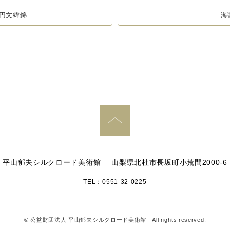
円文緯錦
海
PAGE TOP
平山郁夫シルクロード美術館
山梨県北杜市長坂町小荒間2000-6
TEL：0551-32-0225
© 公益財団法人 平山郁夫シルクロード美術館
All rights reserved.