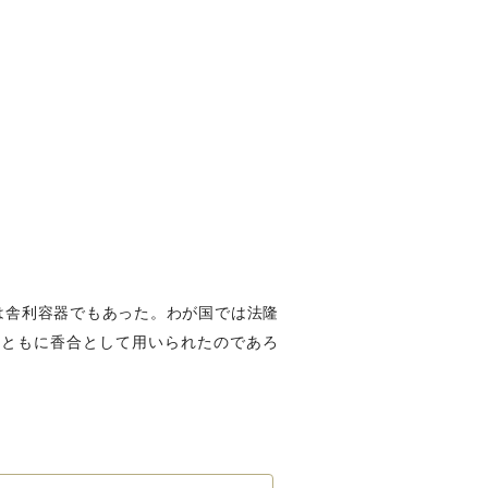
は舎利容器でもあった。わが国では法隆
とともに香合として用いられたのであろ