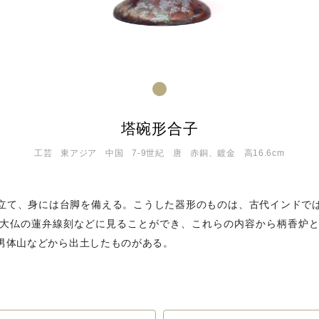
塔碗形合子
工芸
東アジア
中国
7‐9世紀
唐
赤銅、鍍金
高16.6cm
立て、身には台脚を備える。こうした器形のものは、古代インドで
大仏の蓮弁線刻などに見ることができ、これらの内容から柄香炉
男体山などから出土したものがある。