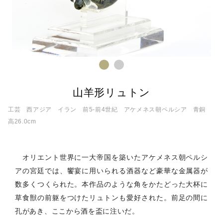
山羊形リュトン
工芸
西アジア
イラン
前5‐前4世紀
アケメネス朝ペルシア
青銅
高26.0cm
オリエント世界に一大帝国を築いたアケメネス朝ペルシ
アの宮廷では、饗宴に用いられる酒器など豪華な金属器が
数多くつくられた。本作品のような角をかたどった大杯に
草食獣の前躯をつけたリュトンも愛好された。前足の間に
孔があき、ここから酒を盃に注いだ。