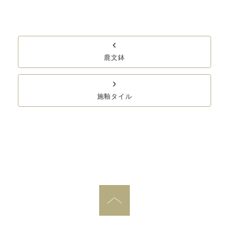
‹
鹿文鉢
›
施釉タイル
PAGE TOP