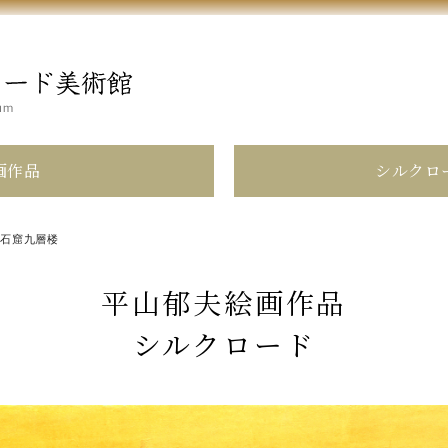
画作品
シルクロ
煌石窟九層楼
平山郁夫絵画作品
シルクロード