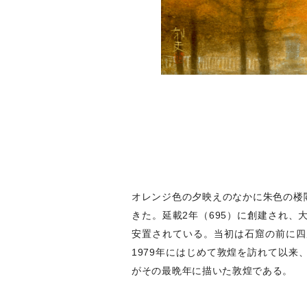
オレンジ色の夕映えのなかに朱色の楼閣
きた。延載2年（695）に創建され
安置されている。当初は石窟の前に四
1979年にはじめて敦煌を訪れて以
がその最晩年に描いた敦煌である。