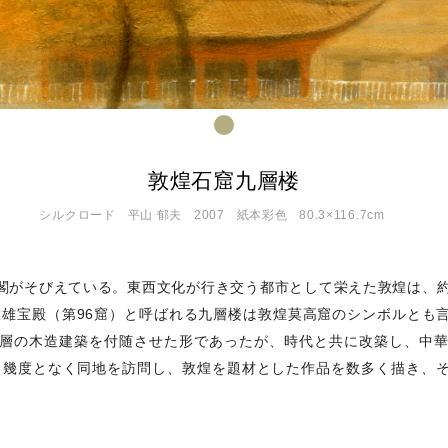
敦煌石窟九層楼
シルクロード
平山 郁夫
2007
紙本彩色
80.3×116.7cm
がそびえている。東西文化が行き交う都市として栄えた敦煌は、約1
、大雄宝殿（第96窟）と呼ばれる九層楼は敦煌莫高窟のシンボルとも
層の木造建築を付随させた形であったが、時代と共に改築し、中
来、幾度となく同地を訪問し、敦煌を題材とした作品を数多く描き、