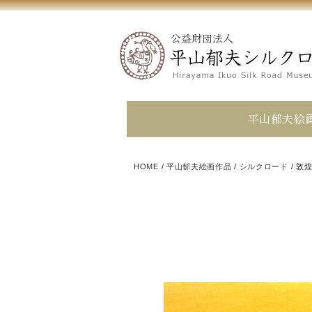
平山郁夫絵
HOME
/
平山郁夫絵画作品
/
シルクロード
/
敦