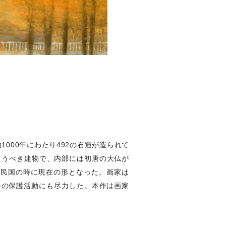
000年にわたり492の石窟が造られて
言うべき建物で、内部には初唐の大仏が
華民国の時に現在の形となった。画家は
その保護活動にも尽力した。本作は画家