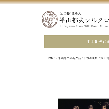
平山郁夫絵
HOME
/
平山郁夫絵画作品
/
日本の風景
/
浄土