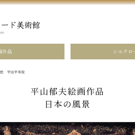
画作品
シルクロ
幻想 宇治平等院
平山郁夫絵画作品
日本の風景