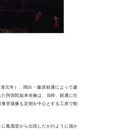
天喜元年）、関白・藤原頼通によって建
れた阿弥陀如来坐像は、当時、頼通に仕
供養菩薩像も定朝を中心とする工房で制
さに鳳凰堂から出現したかのように描か