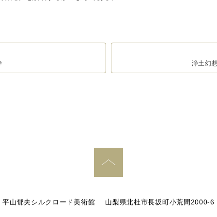
寺
浄土幻
PAGE TOP
平山郁夫シルクロード美術館
山梨県北杜市長坂町小荒間2000-6