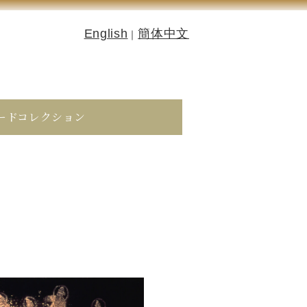
English
簡体中文
｜
ードコレクション