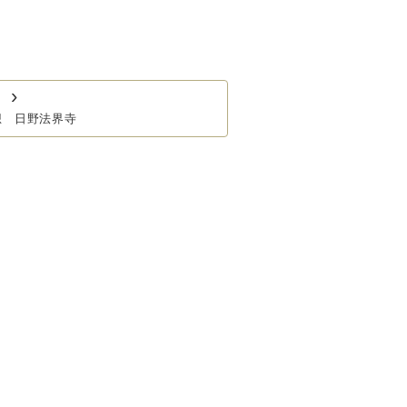
›
想 日野法界寺