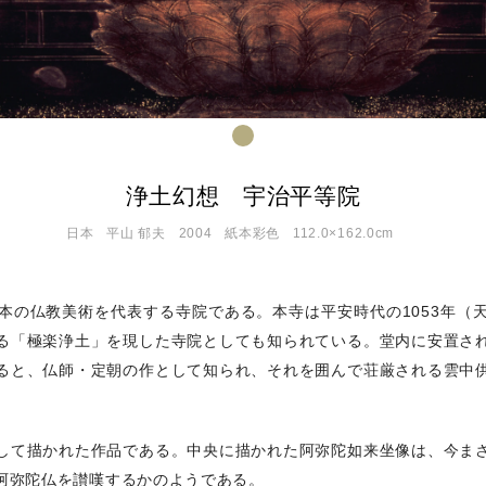
浄土幻想 宇治平等院
日本
平山 郁夫
2004
紙本彩色
112.0×162.0cm
本の仏教美術を代表する寺院である。本寺は平安時代の1053年（
る「極楽浄土」を現した寺院としても知られている。堂内に安置さ
ると、仏師・定朝の作として知られ、それを囲んで荘厳される雲中
して描かれた作品である。中央に描かれた阿弥陀如来坐像は、今ま
阿弥陀仏を讃嘆するかのようである。